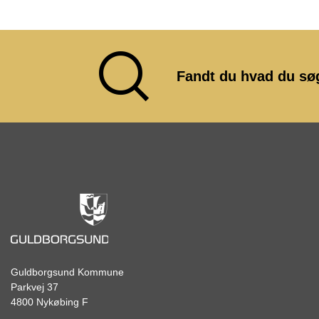
Fandt du hvad du sø
Guldborgsund Kommune
Parkvej 37
4800 Nykøbing F