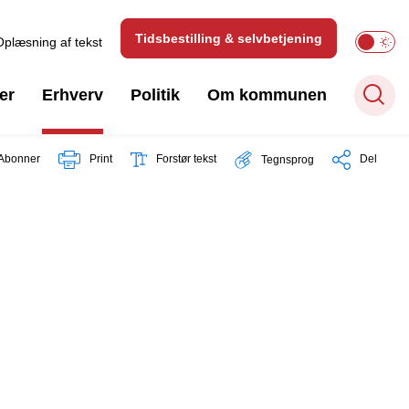
Tidsbestilling & selvbetjening
Oplæsning af tekst
er
Erhverv
Politik
Om kommunen
Abonner
Print
Forstør tekst
Del
Tegnsprog