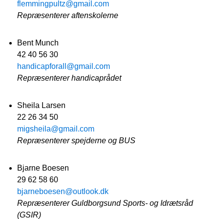
flemmingpultz@gmail.com
Repræsenterer aftenskolerne
Bent Munch
42 40 56 30
handicapforall@gmail.com
Repræsenterer handicaprådet
Sheila Larsen
22 26 34 50
migsheila@gmail.com
Repræsenterer spejderne og BUS
Bjarne Boesen
29 62 58 60
bjarneboesen@outlook.dk
Repræsenterer Guldborgsund Sports- og Idrætsråd
(GSIR)