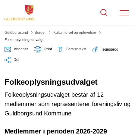
Tilbage til
Guldborgsund
Borger
Kultur, idræt og oplevelser
Folkeoplysningsudvalget
Abonner
Print
Forstør tekst
Tegnsprog
Del
Folkeoplysningsudvalget
Folkeoplysningsudvalget består af 12
medlemmer som repræsenterer foreningsliv og
Guldborgsund Kommune
Medlemmer i perioden 2026-2029