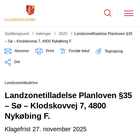
Tilbage til
Guldborgsund
Høringer
2025
Landzonetilladelse Planloven §35
– Sø – Klodskovvej 7, 4800 Nykøbing F.
Abonner
Print
Forstør tekst
Tegnsprog
Del
Landzonetilladelse
Landzonetilladelse Planloven §35
– Sø – Klodskovvej 7, 4800
Nykøbing F.
Klagefrist 27. november 2025