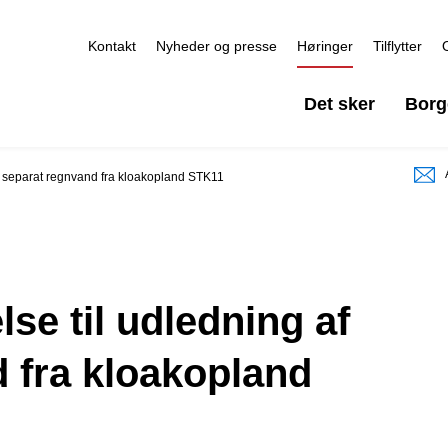
Kontakt
Nyheder og presse
Høringer
Tilflytter
Det sker
Borg
 af separat regnvand fra kloakopland STK11
else til udledning af
 fra kloakopland