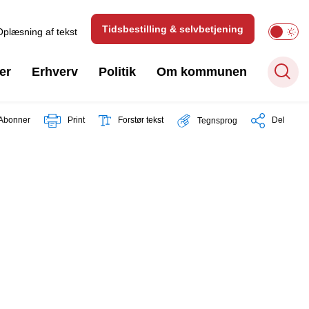
Tidsbestilling & selvbetjening
Oplæsning af tekst
er
Erhverv
Politik
Om kommunen
Abonner
Print
Forstør tekst
Del
Tegnsprog