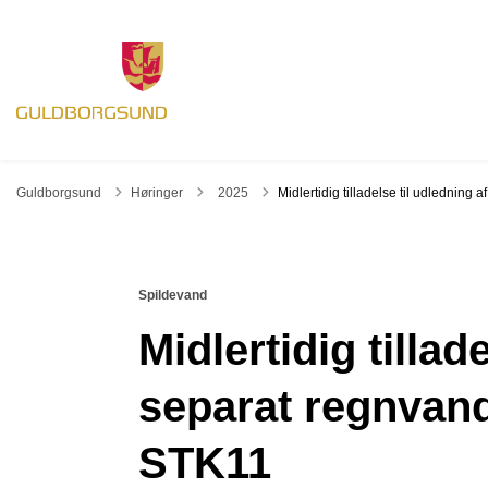
Tilbage til
Guldborgsund
Høringer
2025
Midlertidig tilladelse til udledning
Spildevand
Midlertidig tillad
separat regnvand
STK11