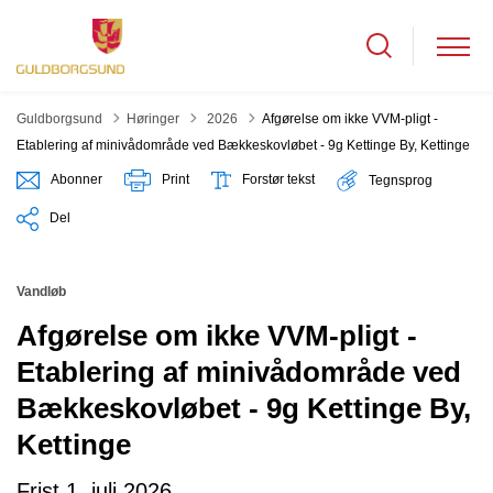
Tilbage til
Guldborgsund
Høringer
2026
Afgørelse om ikke VVM-pligt -
Etablering af minivådområde ved Bækkeskovløbet - 9g Kettinge By, Kettinge
Abonner
Print
Forstør tekst
Tegnsprog
Del
Vandløb
Afgørelse om ikke VVM-pligt -
Etablering af minivådområde ved
Bækkeskovløbet - 9g Kettinge By,
Kettinge
Frist 1. juli 2026