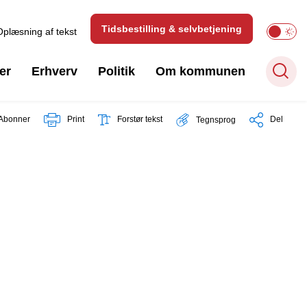
Tidsbestilling & selvbetjening
Oplæsning af tekst
er
Erhverv
Politik
Om kommunen
Abonner
Print
Forstør tekst
Del
Tegnsprog