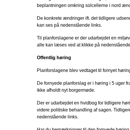
beplantningen omkring solcellerne i nord æn
De konkrete ændringer ift. det tidligere udse
kan ses på nedenstående links.
Til planforslagene er der udarbejdet en milj
alle kan læses ved at klikke på nedenstående 
Offentlig høring
Planforslagene blev vedtaget til fornyet hørin
De fornyede planforslag er i høring i 5 uger f
ikke afholdt nyt borgermøde.
Der er udarbejdet en hvidbog for tidligere h
videre politiske behandling af sagen. Tidlige
nedenstående links.
Har du bemærkninger til den fornyede høring,