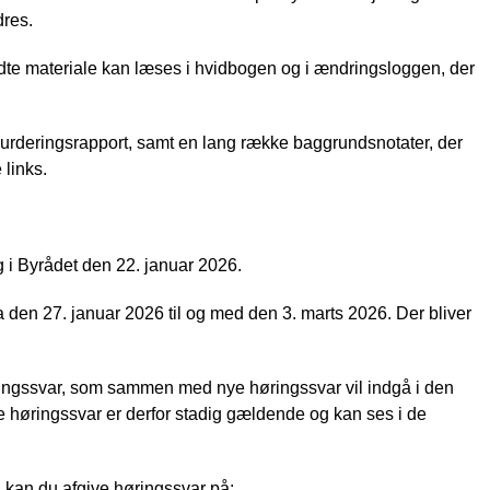
dres.
ndte materiale kan læses i hvidbogen og i ændringsloggen, der
øvurderingsrapport, samt en lang række baggrundsnotater, der
links.
g i Byrådet den 22. januar 2026.
ra den 27. januar 2026 til og med den 3. marts 2026. Der bliver
øringssvar, som sammen med nye høringssvar vil indgå i den
re høringssvar er derfor stadig gældende og kan ses i de
 kan du afgive høringssvar på: