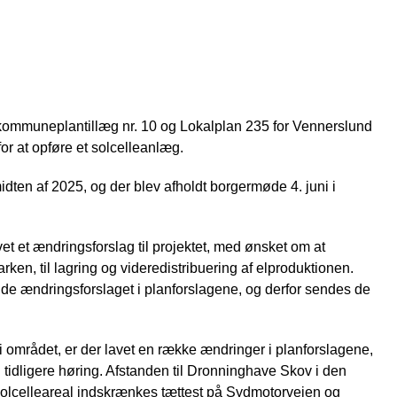
kommuneplantillæg nr. 10 og Lokalplan 235 for Vennerslund
or at opføre et solcelleanlæg.
midten af 2025, og der blev afholdt borgermøde 4. juni i
vet et ændringsforslag til projektet, med ønsket om at
arken, til lagring og videredistribuering af elproduktionen.
e ændringsforslaget i planforslagene, og derfor sendes de
t i området, er der lavet en række ændringer i planforslagene,
tidligere høring. Afstanden til Dronninghave Skov i den
 solcelleareal indskrænkes tættest på Sydmotorvejen og