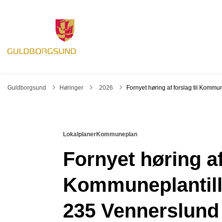
Tilbage til
Guldborgsund
Høringer
2026
Fornyet høring af forslag til Komm
Lokalplaner
Kommuneplan
Fornyet høring af 
Kommuneplantill
235 Vennerslund 