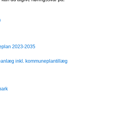
)
neplan 2023-2035
leanlæg inkl. kommuneplantillæg
park