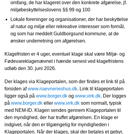
omfang, de har klageret over den konkrete afgørelse, jf.
miljøbeskyttelseslovens §§ 99 og 100
Lokale foreninger og organisationer, der har beskyttelse
af natur og miljø eller rekreative interesser som formål,
og som har meddelt Guldborgsund kommune, at de
ønsker underretning om afgørelsen.
Klagefristen er 4 uger, eventuel klage skal være Miljø- og
Fødevareklagenævnet i hænde senest ved klagefristens
udløb den 30. juni 2026.
Der klages via Klageportalen, som der findes et link til på
forsiden af
www.naevneneshus.dk
. Link til klageportalen
ligger også på
www.borger.dk
og
www.virk.dk
. Der logges
på
www.borger.dk
eller
www.virk.dk
som normalt, typisk
med NEM-ID. Klagen sendes gennem Klageportalen til
den myndighed, der har truffet afgørelsen. En klage er
indgivet, når den er tilgængelig for myndigheden i
Klageportalen. Når der klages, skal der betales et gebyr,