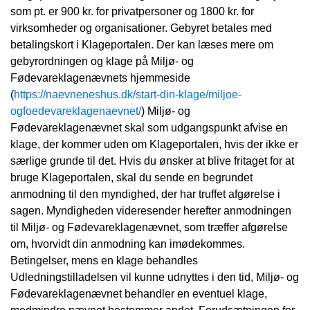
som pt. er 900 kr. for privatpersoner og 1800 kr. for
virksomheder og organisationer. Gebyret betales med
betalingskort i Klageportalen. Der kan læses mere om
gebyrordningen og klage på Miljø- og
Fødevareklagenævnets hjemmeside
(
https://naevneneshus.dk/start-din-klage/miljoe-
ogfoedevareklagenaevnet/
) Miljø- og
Fødevareklagenævnet skal som udgangspunkt afvise en
klage, der kommer uden om Klageportalen, hvis der ikke er
særlige grunde til det. Hvis du ønsker at blive fritaget for at
bruge Klageportalen, skal du sende en begrundet
anmodning til den myndighed, der har truffet afgørelse i
sagen. Myndigheden videresender herefter anmodningen
til Miljø- og Fødevareklagenævnet, som træffer afgørelse
om, hvorvidt din anmodning kan imødekommes.
Betingelser, mens en klage behandles
Udledningstilladelsen vil kunne udnyttes i den tid, Miljø- og
Fødevareklagenævnet behandler en eventuel klage,