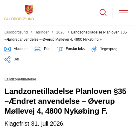
Tilbage til
Guldborgsund
Høringer
2026
Landzonetilladelse Planloven §35
–Ændret anvendelse – Øverup Møllevej 4, 4800 Nykøbing F.
Abonner
Print
Forstør tekst
Tegnsprog
Del
Landzonetilladelse
Landzonetilladelse Planloven §35
–Ændret anvendelse – Øverup
Møllevej 4, 4800 Nykøbing F.
Klagefrist 31. juli 2026.