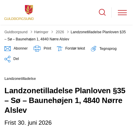
Tilbage til
Guldborgsund
Høringer
2026
Landzonetilladelse Planloven §35
– Sø – Baunehøjen 1, 4840 Nørre Alslev
Abonner
Print
Forstør tekst
Tegnsprog
Del
Landzonetilladelse
Landzonetilladelse Planloven §35
– Sø – Baunehøjen 1, 4840 Nørre
Alslev
Frist 30. juni 2026