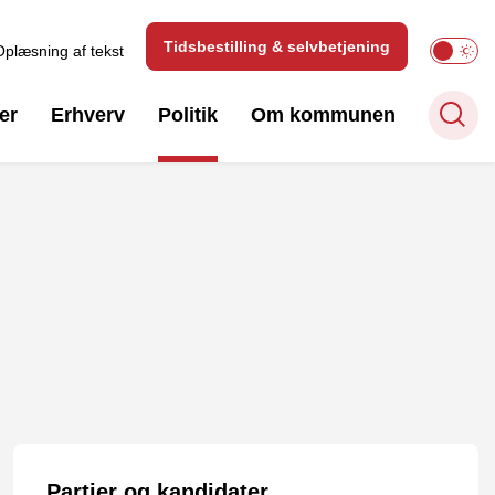
Tidsbestilling & selvbetjening
Oplæsning af tekst
er
Erhverv
Politik
Om kommunen
Partier og kandidater