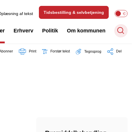
Tidsbestilling & selvbetjening
Oplæsning af tekst
er
Erhverv
Politik
Om kommunen
Abonner
Print
Forstør tekst
Del
Tegnsprog