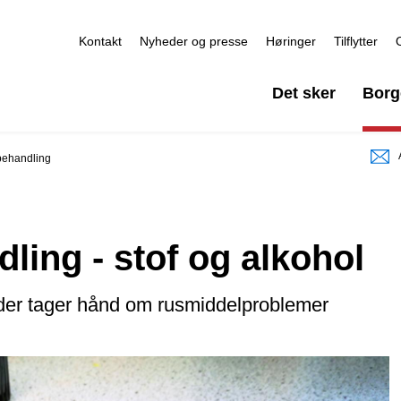
Kontakt
Nyheder og presse
Høringer
Tilflytter
Det sker
Borg
ehandling
ing - stof og alkohol
der tager hånd om rusmiddelproblemer