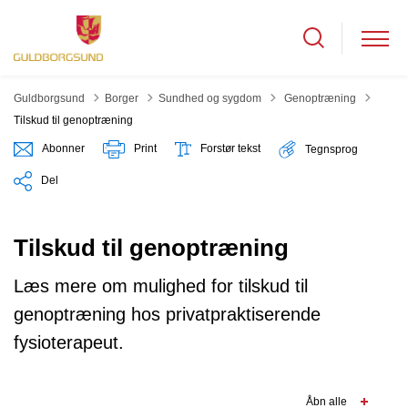
Tilbage til
Guldborgsund
Borger
Sundhed og sygdom
Genoptræning
Tilskud til genoptræning
Abonner
Print
Forstør tekst
Tegnsprog
Del
Tilskud til genoptræning
Læs mere om mulighed for tilskud til
genoptræning hos privatpraktiserende
fysioterapeut.
Åbn alle