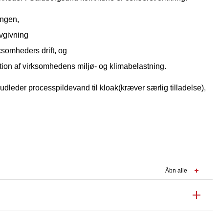
ingen,
ovgivning
rksomheders drift, og
ion af virksomhedens miljø- og klimabelastning.
udleder processpildevand til kloak(kræver særlig tilladelse),
Åbn alle