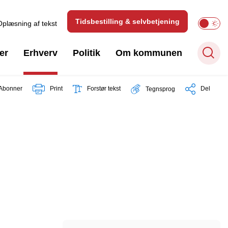
Tidsbestilling & selvbetjening
Oplæsning af tekst
er
Erhverv
Politik
Om kommunen
Abonner
Print
Forstør tekst
Del
Tegnsprog