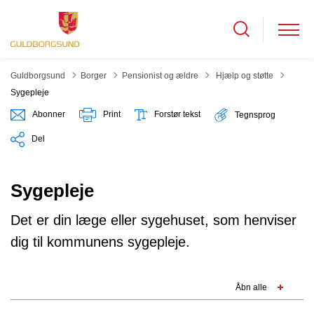
Tilbage til
Guldborgsund
Borger
Pensionist og ældre
Hjælp og støtte
Sygepleje
Abonner
Print
Forstør tekst
Tegnsprog
Del
Sygepleje
Det er din læge eller sygehuset, som henviser
dig til kommunens sygepleje.
Åbn alle