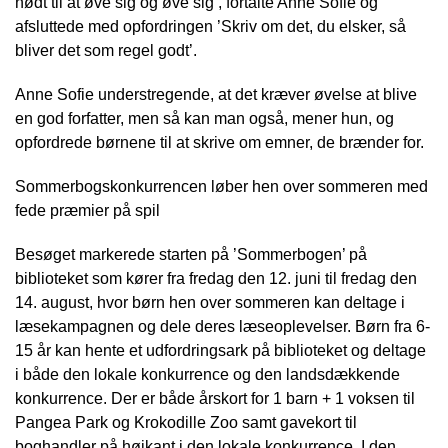
nødt til at øve sig og øve sig’, fortalte Anne Sofie og
afsluttede med opfordringen ’Skriv om det, du elsker, så
bliver det som regel godt’.
Anne Sofie understregende, at det kræver øvelse at blive
en god forfatter, men så kan man også, mener hun, og
opfordrede børnene til at skrive om emner, de brænder for.
Sommerbogskonkurrencen løber hen over sommeren med
fede præmier på spil
Besøget markerede starten på ’Sommerbogen’ på
biblioteket som kører fra fredag den 12. juni til fredag den
14. august, hvor børn hen over sommeren kan deltage i
læsekampagnen og dele deres læseoplevelser. Børn fra 6-
15 år kan hente et udfordringsark på biblioteket og deltage
i både den lokale konkurrence og den landsdækkende
konkurrence. Der er både årskort for 1 barn + 1 voksen til
Pangea Park og Krokodille Zoo samt gavekort til
boghandler på højkant i den lokale konkurrence. I den