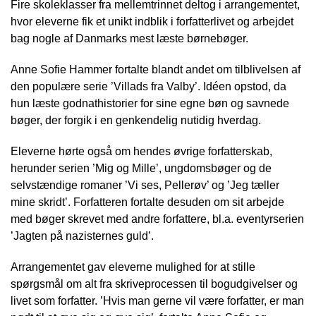
Fire skoleklasser fra mellemtrinnet deltog i arrangementet,
hvor eleverne fik et unikt indblik i forfatterlivet og arbejdet
bag nogle af Danmarks mest læste børnebøger.
Anne Sofie Hammer fortalte blandt andet om tilblivelsen af
den populære serie ’Villads fra Valby’. Idéen opstod, da
hun læste godnathistorier for sine egne bøn og savnede
bøger, der forgik i en genkendelig nutidig hverdag.
Eleverne hørte også om hendes øvrige forfatterskab,
herunder serien ’Mig og Mille’, ungdomsbøger og de
selvstændige romaner ’Vi ses, Pellerøv’ og ’Jeg tæller
mine skridt’. Forfatteren fortalte desuden om sit arbejde
med bøger skrevet med andre forfattere, bl.a. eventyrserien
’Jagten på nazisternes guld’.
Arrangementet gav eleverne mulighed for at stille
spørgsmål om alt fra skriveprocessen til bogudgivelser og
livet som forfatter. ’Hvis man gerne vil være forfatter, er man