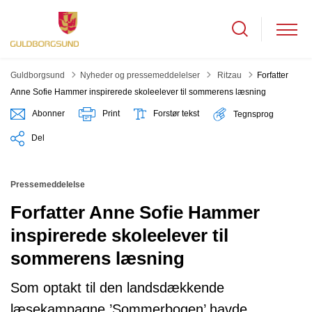
Tilbage til
Guldborgsund
Nyheder og pressemeddelelser
Ritzau
Forfatter
Anne Sofie Hammer inspirerede skoleelever til sommerens læsning
Abonner
Print
Forstør tekst
Tegnsprog
Del
Pressemeddelelse
Forfatter Anne Sofie Hammer
inspirerede skoleelever til
sommerens læsning
Som optakt til den landsdækkende
læsekampagne ’Sommerbogen’ havde