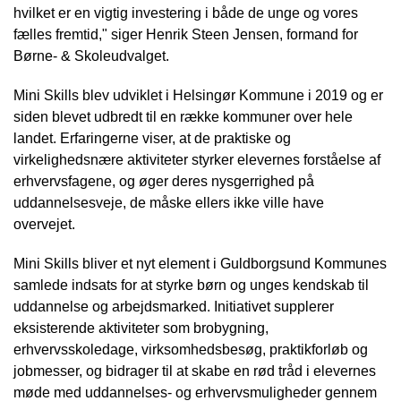
hvilket er en vigtig investering i både de unge og vores
fælles fremtid," siger Henrik Steen Jensen, formand for
Børne- & Skoleudvalget.
Mini Skills blev udviklet i Helsingør Kommune i 2019 og er
siden blevet udbredt til en række kommuner over hele
landet. Erfaringerne viser, at de praktiske og
virkelighedsnære aktiviteter styrker elevernes forståelse af
erhvervsfagene, og øger deres nysgerrighed på
uddannelsesveje, de måske ellers ikke ville have
overvejet.
Mini Skills bliver et nyt element i Guldborgsund Kommunes
samlede indsats for at styrke børn og unges kendskab til
uddannelse og arbejdsmarked. Initiativet supplerer
eksisterende aktiviteter som brobygning,
erhvervsskoledage, virksomhedsbesøg, praktikforløb og
jobmesser, og bidrager til at skabe en rød tråd i elevernes
møde med uddannelses- og erhvervsmuligheder gennem