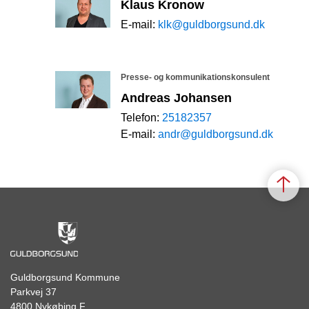
Klaus Kronow
E-mail:
klk@guldborgsund.dk
Presse- og kommunikationskonsulent
Andreas Johansen
Telefon:
25182357
E-mail:
andr@guldborgsund.dk
Guldborgsund Kommune
Parkvej 37
4800 Nykøbing F