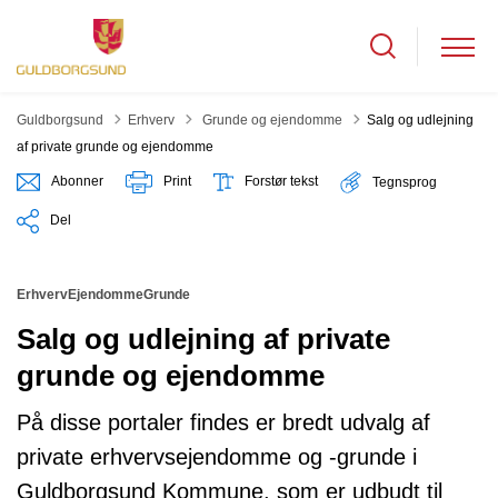
Tilbage til
Guldborgsund
Erhverv
Grunde og ejendomme
Salg og udlejning
af private grunde og ejendomme
Abonner
Print
Forstør tekst
Tegnsprog
Del
Erhverv
Ejendomme
Grunde
Salg og udlejning af private
grunde og ejendomme
På disse portaler findes er bredt udvalg af
private erhvervsejendomme og -grunde i
Guldborgsund Kommune, som er udbudt til