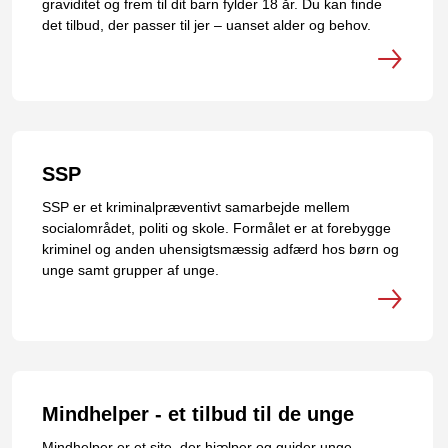
graviditet og frem til dit barn fylder 18 år. Du kan finde
det tilbud, der passer til jer – uanset alder og behov.
SSP
SSP er et kriminalpræventivt samarbejde mellem
socialområdet, politi og skole. Formålet er at forebygge
kriminel og anden uhensigtsmæssig adfærd hos børn og
unge samt grupper af unge.
Mindhelper - et tilbud til de unge
Mindhelper er et site, der hjælper og guider unge