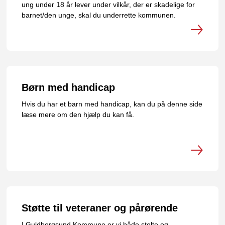
ung under 18 år lever under vilkår, der er skadelige for
barnet/den unge, skal du underrette kommunen.
Børn med handicap
Hvis du har et barn med handicap, kan du på denne side
læse mere om den hjælp du kan få.
Støtte til veteraner og pårørende
I Guldborgsund Kommune er vi både stolte og