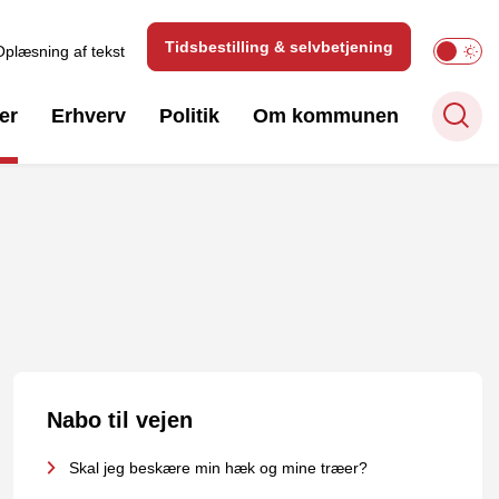
Tidsbestilling & selvbetjening
Oplæsning af tekst
er
Erhverv
Politik
Om kommunen
Nabo til vejen
Skal jeg beskære min hæk og mine træer?